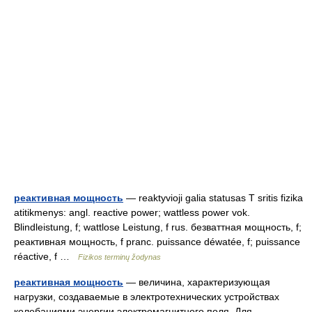
реактивная мощность
— reaktyvioji galia statusas T sritis fizika
atitikmenys: angl. reactive power; wattless power vok.
Blindleistung, f; wattlose Leistung, f rus. безваттная мощность, f;
реактивная мощность, f pranc. puissance déwatée, f; puissance
réactive, f …
Fizikos terminų žodynas
реактивная мощность
— величина, характеризующая
нагрузки, создаваемые в электротехнических устройствах
колебаниями энергии электромагнитного поля. Для