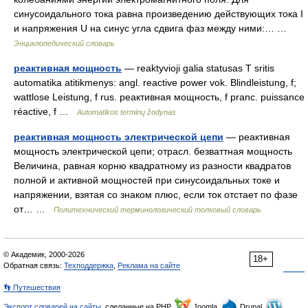
синусоидального тока равна произведению действующих тока I
и напряжения U на синус угла сдвига фаз между ними:… …
Энциклопедический словарь
реактивная мощность
— reaktyvioji galia statusas T sritis
automatika atitikmenys: angl. reactive power vok. Blindleistung, f;
wattlose Leistung, f rus. реактивная мощность, f pranc. puissance
réactive, f …
Automatikos terminų žodynas
реактивная мощность электрической цепи
— реактивная
мощность электрической цепи; отрасл. безваттная мощность
Величина, равная корню квадратному из разности квадратов
полной и активной мощностей при синусоидальных токе и
напряжении, взятая со знаком плюс, если ток отстает по фазе
от… …
Политехнический терминологический толковый словарь
© Академик, 2000-2026
18+
Обратная связь:
Техподдержка
,
Реклама на сайте
👣 Путешествия
Экспорт словарей на сайты
, сделанные на PHP,
Joomla,
Drupal,