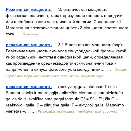
Реактивная мощность
— Электрическая мощность
физическая величина, характеризующая скорость передачи
или преобразования электрической энергии. Содержание 1
Мгновенная электрическая мощность 2 Мощность постоянного
тока …
Википедия
реактивная мощность
— 3.1.5 реактивная мощность (вар):
Реактивная мощность сигналов синусоидальной формы какой
либо отдельной частоты в однофазной цепи, определяемая
как произведение среднеквадратических значений тока и
напряжения и синуса фазового угла между ними.… …
Словарь-
справочник терминов нормативно-технической документации
реактивная мощность
— reaktyvioji galia statusas T sritis
Standartizacija ir metrologija apibrėžtis Menamoji kompleksinės
galios dalis, skaičiuojama pagal formulę Q² = S² – P²; čia Q –
reaktyvioji galia, S – pilnutinė galia, P – aktyvioji galia. Matavimo
vienetas –… …
Penkiakalbis aiškinamasis metrologijos terminų žodynas